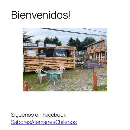
Bienvenidos!
Saltar
al
contenido
Siguenos en Facebook:
SaboresAlemanesChilenos